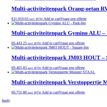
Multi-activiteitenpark Orang-oetan RV
€
11.910,03
Add to cart
Vraag een offerte
incl. BTW
Multi-activiteitenpark Gymino ALU – 
€
6.443,25
Add to cart
Vraag een offerte
incl. BTW
Multi-activiteitenpark JM03 HOUT – 
€
9.465,83
Add to cart
Vraag een offerte
incl. BTW
Multi-activiteitenpark Verstoppertje
€
6.751,80
Add to cart
Vraag een offerte
incl. BTW
husly