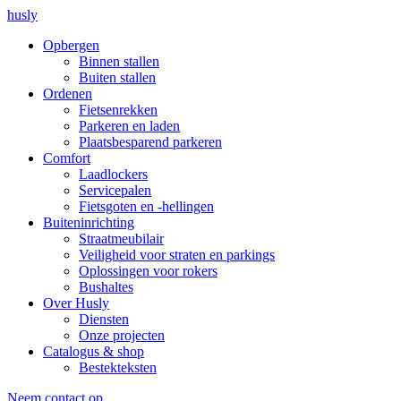
husly
Opbergen
Binnen stallen
Buiten stallen
Ordenen
Fietsenrekken
Parkeren en laden
Plaatsbesparend parkeren
Comfort
Laadlockers
Servicepalen
Fietsgoten en -hellingen
Buiteninrichting
Straatmeubilair
Veiligheid voor straten en parkings
Oplossingen voor rokers
Bushaltes
Over Husly
Diensten
Onze projecten
Catalogus & shop
Bestekteksten
Neem contact op