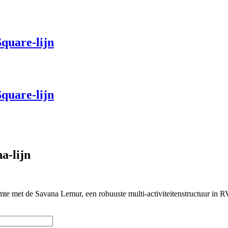
quare-lijn
quare-lijn
a-lijn
mte met de Savana Lemur, een robuuste multi-activiteitenstructuur in RV