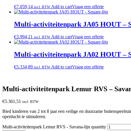
€
7.059,14
Add to cart
Vraag een offerte
incl. BTW
Multi-activiteitenpark JA05 HOUT – S
€
3.994,21
Add to cart
Vraag een offerte
incl. BTW
Multi-activiteitenpark JA02 HOUT – S
€
5.334,89
Add to cart
Vraag een offerte
incl. BTW
Multi-activiteitenpark Lemur RVS – Savan
€
5.361,51
incl. BTW
Bied kinderen van 2 tot 8 jaar een veilige en duurzame buitenspeelrui
openlucht te stimuleren.
Multi-activiteitenpark Lemur RVS - Savana-lijn quantity