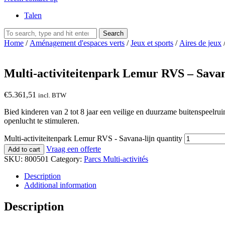
Talen
Search
Home
/
Aménagement d'espaces verts
/
Jeux et sports
/
Aires de jeux
Multi-activiteitenpark Lemur RVS – Savan
€
5.361,51
incl. BTW
Bied kinderen van 2 tot 8 jaar een veilige en duurzame buitenspeelrui
openlucht te stimuleren.
Multi-activiteitenpark Lemur RVS - Savana-lijn quantity
Vraag een offerte
Add to cart
SKU:
800501
Category:
Parcs Multi-activités
Description
Additional information
Description